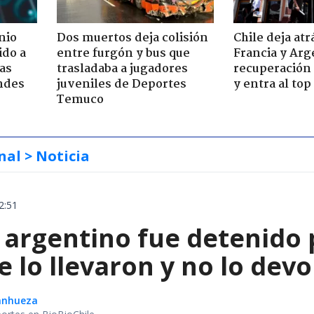
nio
Dos muertos deja colisión
Chile deja atr
ido a
entre furgón y bus que
Francia y Arg
ras
trasladaba a jugadores
recuperación 
ndes
juveniles de Deportes
y entra al to
Temuco
nal
> Noticia
2:51
 argentino fue detenido 
e lo llevaron y no lo dev
Sanhueza