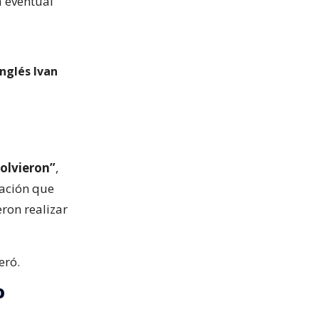
a eventual
nglés Ivan
volvieron”
,
mación que
eron realizar
eró.
o