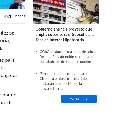
481
visitas
Gobierno anuncia proyecto que
ndez se
amplía cupos para el Subsidio a la
Tasa de Interés Hipotecaria
oría,
a.
CChC destaca programas de salud,
formación y atención social para
ras para
trabajadores de la construcción
 la
"Una muy buena noticia para
mbajador
Chile": gremios empresariales
destacan aprobación de la
megarreforma
n por un
MÁS NOTICIAS
noce de