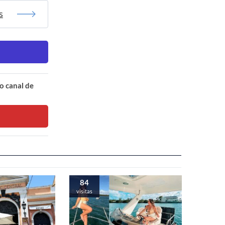
s
o canal de
84
visitas