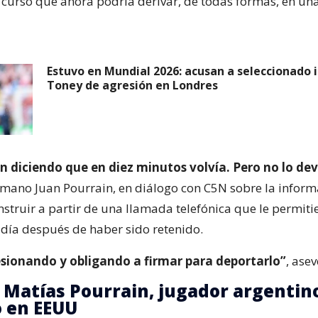
 curso que ahora podría derivar, de todas formas, en un
Estuvo en Mundial 2026: acusan a seleccionado i
Toney de agresión en Londres
on diciendo que en diez minutos volvía. Pero no lo de
rmano Juan Pourrain, en diálogo con C5N sobre la infor
struir a partir de una llamada telefónica que le permiti
 día después de haber sido retenido.
esionando y obligando a firmar para deportarlo”
, asev
 Matías Pourrain, jugador argentin
 en EEUU