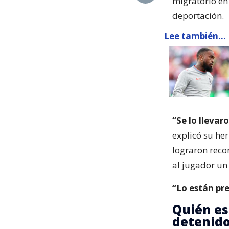
migratorio en
deportación.
Lee también...
“Se lo llevar
explicó su he
lograron recon
al jugador un
“Lo están pr
Quién es
detenido