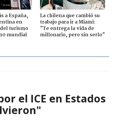
ás a España,
La chilena que cambió su
entina en
trabajo para ir a Miami:
del turismo
"Te entrega la vida de
p 10 mundial
millonario, pero sin serlo"
por el ICE en Estados
olvieron"