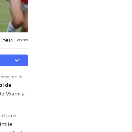
2904
visitas
ueves en el
ol de
 de Miami a
al país
ámite