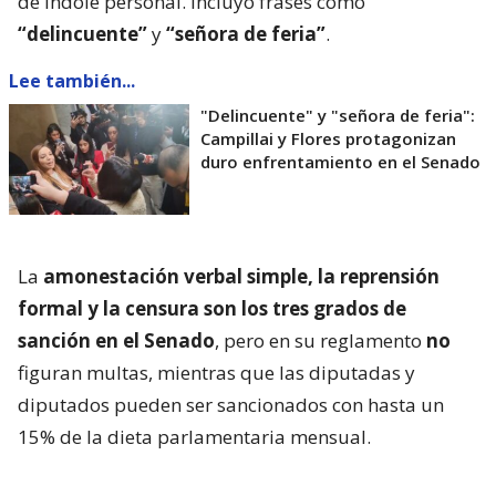
de índole personal. Incluyó frases como
“delincuente”
y
“señora de feria”
.
Lee también...
"Delincuente" y "señora de feria":
Campillai y Flores protagonizan
duro enfrentamiento en el Senado
La
amonestación verbal simple, la reprensión
formal y la censura son los tres grados de
sanción en el Senado
, pero en su reglamento
no
figuran multas, mientras que las diputadas y
diputados pueden ser sancionados con hasta un
15% de la dieta parlamentaria mensual.
Más allá de las diferencias reglamentarias, el caso