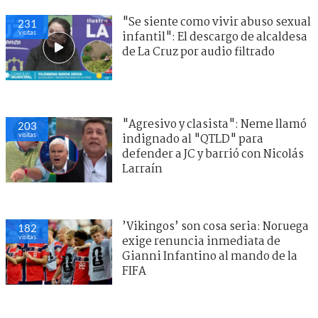
"Se siente como vivir abuso sexual
231
visitas
infantil": El descargo de alcaldesa
de La Cruz por audio filtrado
"Agresivo y clasista": Neme llamó
203
visitas
indignado al "QTLD" para
defender a JC y barrió con Nicolás
Larraín
’Vikingos’ son cosa seria: Noruega
182
visitas
exige renuncia inmediata de
Gianni Infantino al mando de la
FIFA