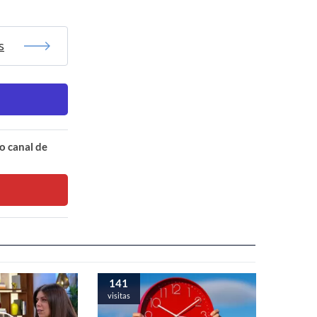
s
o canal de
141
visitas