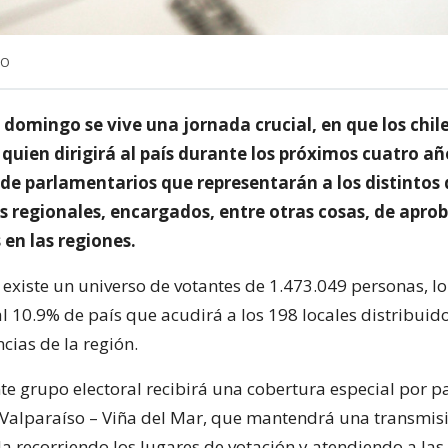
NO
 domingo se vive una jornada crucial, en que los chil
quien dirigirá al país durante los próximos cuatro año
e parlamentarios que representarán a los distintos d
s regionales, encargados, entre otras cosas, de apro
en las regiones.
 existe un universo de votantes de 1.473.049 personas, l
 10.9% de país que acudirá a los 198 locales distribuido
ncias de la región.
te grupo electoral recibirá una cobertura especial por p
 Valparaíso – Viña del Mar, que mantendrá una transmis
a recorriendo los lugares de votación y atendiendo a la