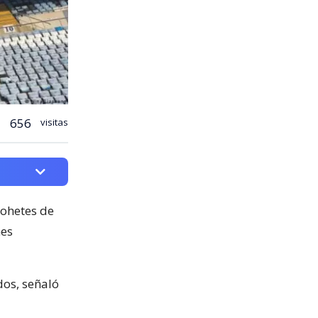
656
visitas
cohetes de
nes
os, señaló