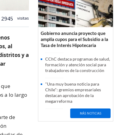
2945
visitas
Gobierno anuncia proyecto que
enos
amplía cupos para el Subsidio a la
Tasa de Interés Hipotecaria
s, al
istritos y a
CChC destaca programas de salud,
bar
formación y atención social para
trabajadores de la construcción
"Una muy buena noticia para
o que
Chile": gremios empresariales
s a lo largo
destacan aprobación de la
megarreforma
MÁS NOTICIAS
arte de
ión
s dudas de