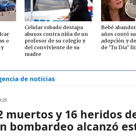
Celular robado destapa
Bebé abandon
lcar
abusos contra niña de un
años contó su
as o
profesor de su colegio y
adopción y de
 y
del conviviente de su
de ’Tu Día’ l
madre
gencia de noticias
9:25
2 muertos y 16 heridos d
un bombardeo alcanzó est