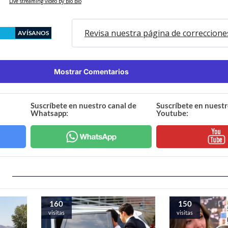
Live streaming video by Bio Bio
Revisa nuestra página de correccione
AVÍSANOS
Mostrar Comentarios
Suscríbete en nuestro canal de
Suscríbete en nuestr
Whatsapp:
Youtube:
160
150
visitas
visitas