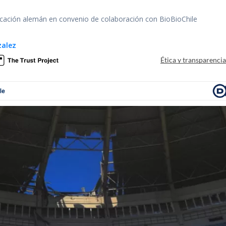
ación alemán en convenio de colaboración con BioBioChile
zalez
Ética y transparenci