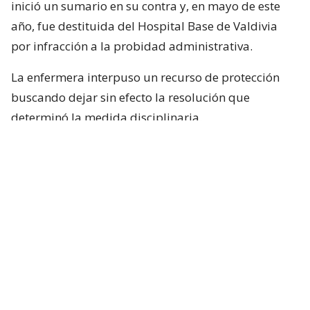
inició un sumario en su contra y, en mayo de este
año, fue destituida del Hospital Base de Valdivia
por infracción a la probidad administrativa.
La enfermera interpuso un recurso de protección
buscando dejar sin efecto la resolución que
determinó la medida disciplinaria.
Sin embargo, recibió un duro portazo por la justicia.
La Corte de Apelaciones de Valdivia rechazó la
acción legal, negando el intento de la exfuncionaria
de ser reintegrada en el principal centro asistencial
de la región.
Según el fallo, la facultad de determinar si los
hechos constituyen una infracción a la probidad
administrativa dependerá de la autoridad que