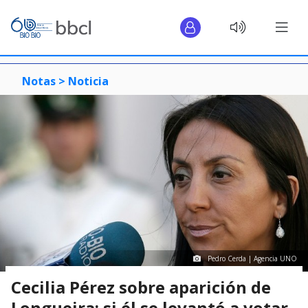
Notas >
Noticia
Pedro Cerda | Agencia UNO
Cecilia Pérez sobre aparición de
Longueira: si él se levantó a votar,