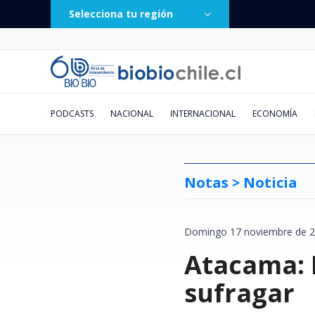
Selecciona tu región
PODCASTS
NACIONAL
INTERNACIONAL
ECONOMÍA
Notas >
Noticia
Domingo 17 noviembre de 2
Vecinos de Valdivia denuncian
Caída de helicóptero deja cuatro
Fue lanzada hace 2 días:
Un balón provocó un accidente
Doctora Cordero y el fin de su
El conflicto "postergado" entre
El millonario negocio de la
Pronostican ciclón extratropical
Municipio de San E
Lautaro Carmona via
Chile deja atrás a E
Chileno sigue brill
Obra de danza sueña
Presidente, no hay 
"He grabado sus su
Va por TV abierta: 
escasez de pellet durante las
muertos en Río de Janeiro: tres
plataforma "Sin fachadas" suma
vehicular: la insólita situación
relación con Eduardo Fuentes:
Europa y Rusia
jurisprudencia: la pugna entre
para esta semana en el centro y
Atacama: 
recuperar $171 mil
tercera vez a Cuba 
Francia y Argentina
Argentina: Diego V
esperanza de un fut
la Constitución: hay
numeritos": el corr
La Serena ¿A qué ho
últimas semanas en plena
eran turistas colombianas
más de 200 denuncias por
que se vivió en el fútbol
"Me tenía odio y envidia. Me
Poder Judicial y firma que acusa
sur: revisa las zonas afectadas
vinculados a pagos 
Miguel Díaz-Canel
recuperación del tu
golazo de tiro libre
desde la mirada de 
que llegó a cientos 
dónde verlo en viv
temporada de frío
comercios ilegales
uruguayo
detestaba"
exclusión
empresa
al top 10 mundial
ante Boca
su hijo
sufragar