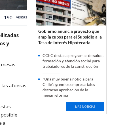
190
visitas
Gobierno anuncia proyecto que
ilitadas
amplía cupos para el Subsidio a la
Tasa de Interés Hipotecaria
os y
CChC destaca programas de salud,
formación y atención social para
8 mesas
trabajadores de la construcción
"Una muy buena noticia para
Chile": gremios empresariales
 las afueras
destacan aprobación de la
megarreforma
estas
MÁS NOTICIAS
 posible
e a