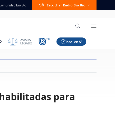
Escuchar Radio Bío Bío
Comunidad Bío Bío
O
eta prisión
lestina responde a
poyar suspensión de
 femenino: Colo
e cambió su trabajo
dra se niega a ser
mos familia":
a de seguridad por
Una persona fallecida y tres
Hunter Biden revela que cáncer
Banco Falabella anuncia cuenta
Paliza en Talcahuano: Everton
Ítalo Zúñiga recuerda los años
¿Cambio de política migratoria o
Trama penal contra AIEP:
Se viene el horario de verano
habilitadas para
ara sujeto acusado
ajador israelí por
o afirma que "las
 a La U y mantuvo su
mi: "Te entrega la
ormas del patrimonio
 ante fiscalía pelea
a de escalada y
lesionados deja accidente en
de Joe Biden hizo metástasis a
corriente con apertura online y
goleó a Huachipato y recuperó
en que odió el "me están
continuidad incómoda?
querella destapa
2026: revisa cuándo será el
 y violar a mujer en
aza: "Carecen de
den perfeccionar"
 torneo
nario, pero sin
aniano
 y Lagos por pagos a
evisa aquí modelos
ruta que conecta Talca y San
los huesos: "Es doloroso y
mantención $0 permanente
terreno en la Liga de Primera
hueveando": "Sentía que era
contradicciones sobre los
cambio de hora según nuevo
a
Clemente
debilitante"
bullying"
pagarés de miles de alumnos
decreto