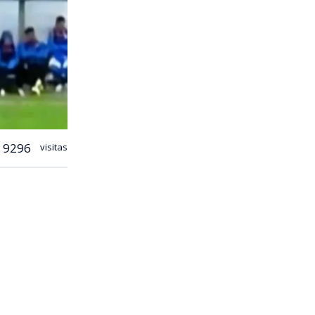
9296
visitas
 fútbol
del Parque
s 23