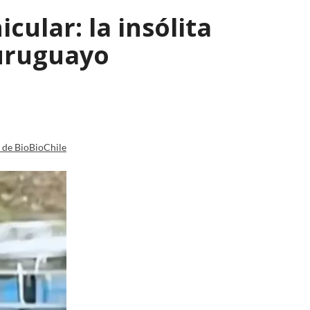
ular: la insólita
 uruguayo
a de BioBioChile