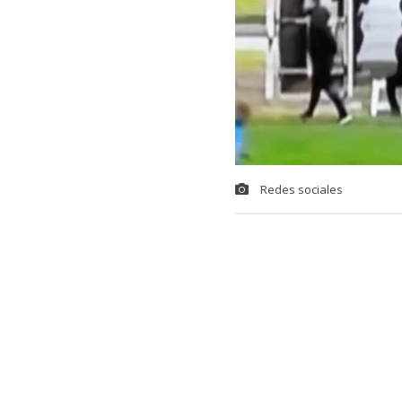
Redes sociales
Una insólita s
uruguayo,
la
ANCAP, en Mo
Resulta que s