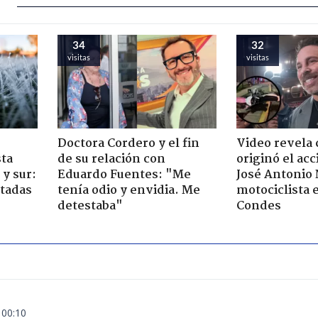
34
32
visitas
visitas
Doctora Cordero y el fin
Video revela
sta
de su relación con
originó el ac
y sur:
Eduardo Fuentes: "Me
José Antonio
ctadas
tenía odio y envidia. Me
motociclista 
detestaba"
Condes
 00:10