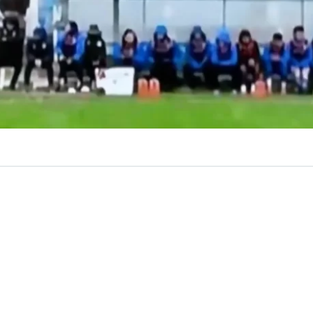
VER RESUMEN
ituación se vivió este sábado en la
Segunda División del
 cual generó un accidente automovilístico a las afueras 
ntevideo.
e enfrentaban
Uruguay Montevideo vs Paysandú
y a lo