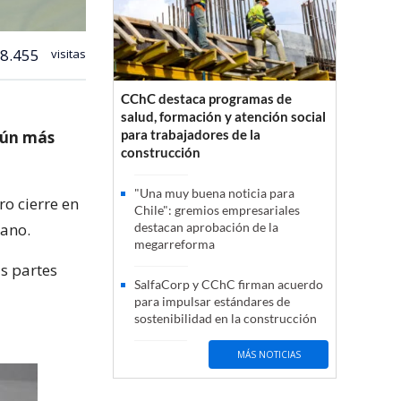
8.455
visitas
CChC destaca programas de
salud, formación y atención social
para trabajadores de la
 aún más
construcción
"Una muy buena noticia para
ro cierre en
Chile": gremios empresariales
mano.
destacan aprobación de la
megarreforma
as partes
SalfaCorp y CChC firman acuerdo
para impulsar estándares de
sostenibilidad en la construcción
MÁS NOTICIAS