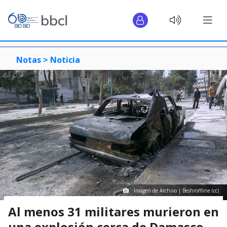
Notas >
Noticia
Imagen de Archivo | Beshroffline (cc)
Al menos 31 militares murieron en
una explosión cerca de Damasco