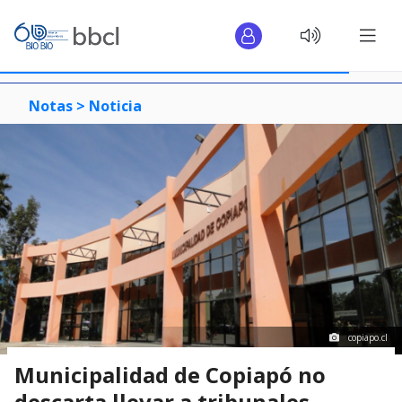
Notas >
Noticia
copiapo.cl
Municipalidad de Copiapó no
descarta llevar a tribunales