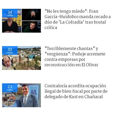
"No les tengo miedo": Fran
34
visitas
García-Huidobro manda recado a
dúo de ’La Cofradía’ tras brutal
crítica
"Terriblemente chantas" y
33
visitas
"vergüenza": Poduje arremete
contra empresas por
reconstrucción en El Olivar
Contraloría acredita ocupación
23
visitas
ilegal de bien fiscal por parte de
delegado de Kast en Chañaral