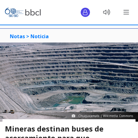
Notas >
Noticia
Chuquicamata | Wikimedia Commons
Mineras destinan buses de
acercamiento para que