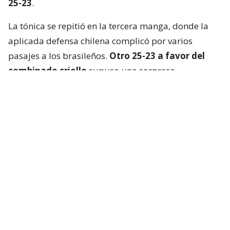
25-23
.
La tónica se repitió en la tercera manga, donde la
aplicada defensa chilena complicó por varios
pasajes a los brasileños.
Otro 25-23 a favor del
combinado criollo
supuso una sorpresa
mayúscula en Cochabamba.
La Verdeamarela respondió con furia en el cuarto
set y, aprovechando el desgaste chileno, se quedó
con el parcial
por un claro 25-13
.
El tie break, primero que se jugaba en el torneo, no
fue apto para cardíacos. Brasil logró dos puntos de
ventaja, pero los “Guerreros Rojos” remontaron y
pasaron a ganar por la misma diferencia. Incluso
tuvieron match point.