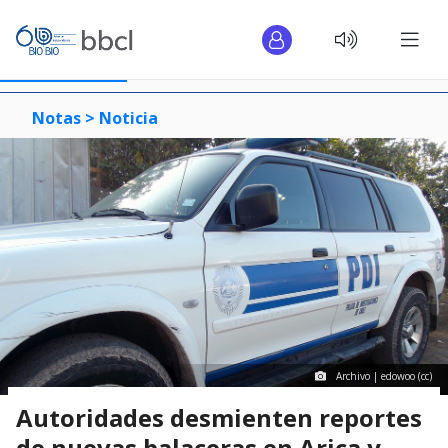
Notas >
Noticia
Archivo | edowoo (cc)
Autoridades desmienten reportes
de nuevas balaceras en Arica y