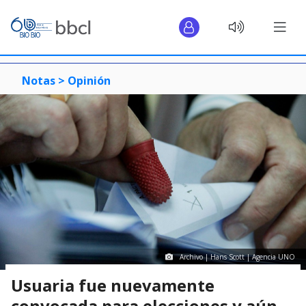
Notas >
Opinión
Archivo | Hans Scott | Agencia UNO
Usuaria fue nuevamente
convocada para elecciones y aún