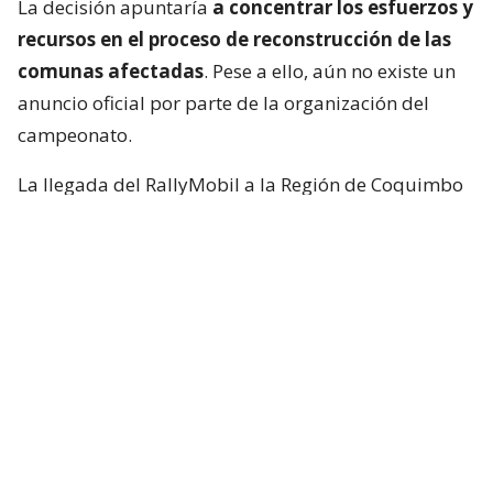
La decisión apuntaría
a concentrar los esfuerzos y
recursos en el proceso de reconstrucción de las
comunas afectadas
. Pese a ello, aún no existe un
anuncio oficial por parte de la organización del
campeonato.
La llegada del RallyMobil a la Región de Coquimbo
era una gestión que comenzó durante 2025. En
noviembre del año pasado, el gobernador Cristóbal
Juliá, la alcaldesa de La Serena Daniela
Norambuena y el alcalde de Ovalle, Héctor Vega,
viajaron hasta las oficinas de Horta Producciones,
empresa organizadora del campeonato, con el
objetivo de analizar la posibilidad de traer una
fecha del Campeonato Mundial de Rally (WRC) a la
región.