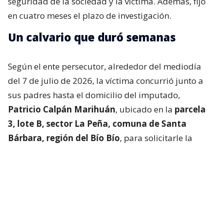
seguridad de la sociedad y la víctima. Además, fijó
en cuatro meses el plazo de investigación.
Un calvario que duró semanas
Según el ente persecutor, alrededor del mediodía
del 7 de julio de 2026, la víctima concurrió junto a
sus padres hasta el domicilio del imputado,
Patricio Calpán Marihuán
, ubicado en la
parcela
3, lote B, sector La Peña, comuna de Santa
Bárbara, región del Bío Bío
, para solicitarle la
devolución de una motosierra que le habían
prestado.
El imputado aceptó entregar la especie,
bajo la
condición de que la víctima se quedara a
conversar a solas con él.
Lo que fue aceptado por