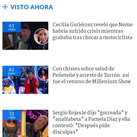
VISTO AHORA
Cecilia Gutiérrez reveló que Neme
61
visitas
habría sufrido crisis mientras
grababa tras chocar a motociclista
Con chistes sobre salud de
42
visitas
Peñeteñe y arresto de Turrón: así
fue el retorno de Millenium Show
Sergio Rojas le dijo "gorreada" y
31
visitas
"analfabeta" a Pamela Díaz y ella
contestó: "Después pide
disculpas"