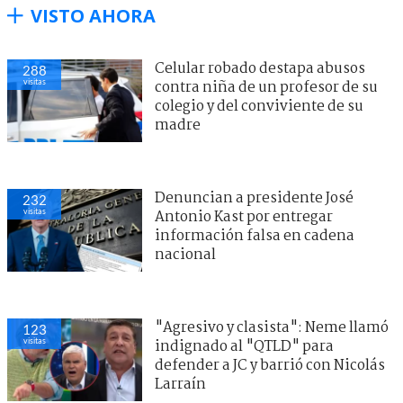
VISTO AHORA
Celular robado destapa abusos
288
visitas
contra niña de un profesor de su
colegio y del conviviente de su
madre
Denuncian a presidente José
232
visitas
Antonio Kast por entregar
información falsa en cadena
nacional
"Agresivo y clasista": Neme llamó
123
visitas
indignado al "QTLD" para
defender a JC y barrió con Nicolás
Larraín