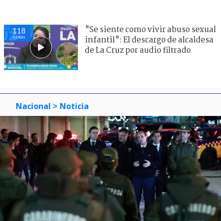
"Se siente como vivir abuso sexual
118
visitas
infantil": El descargo de alcaldesa
de La Cruz por audio filtrado
Nacional
> Noticia