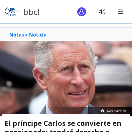
Notas >
Noticia
Dan Marsh (cc)
El príncipe Carlos se convierte en
pensionado: tendrá derecho a