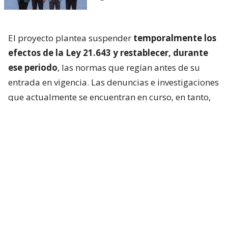
El proyecto plantea suspender
temporalmente los
efectos de la Ley 21.643 y restablecer, durante
ese periodo
, las normas que regían antes de su
entrada en vigencia. Las denuncias e investigaciones
que actualmente se encuentran en curso, en tanto,
continuarían su tramitación.
La propuesta surge paralelamente a la revisión que
impulsa el Gobierno al reglamento de la Ley Karin,
luego de detectar dificultades en su aplicación,
entre ellas denuncias que
no corresponden al
ámbito de la normativa, la falta de un filtro
inicial de admisibilidad
y los extensos tiempos de
investigación.