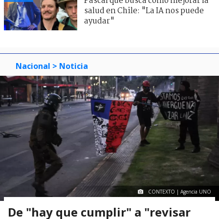
Pascal que busca cómo mejorar la
salud en Chile: "La IA nos puede
ayudar"
Nacional
> Noticia
CONTEXTO | Agencia UNO
De "hay que cumplir" a "revisar