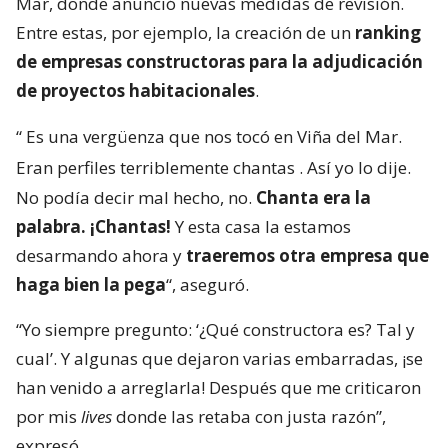
Mar, donde anunció nuevas medidas de revisión.
Entre estas, por ejemplo, la creación de un
ranking
de empresas constructoras para la adjudicación
de proyectos habitacionales
.
“
Es una vergüenza que nos tocó en Viña del Mar.
Eran perfiles terriblemente chantas
. Así yo lo dije.
No podía decir mal hecho, no.
Chanta era la
palabra. ¡Chantas!
Y esta casa la estamos
desarmando ahora y
traeremos otra empresa que
haga bien la pega
“, aseguró.
“Yo siempre pregunto: ‘¿Qué constructora es? Tal y
cual’. Y algunas que dejaron varias embarradas, ¡se
han venido a arreglarla! Después que me criticaron
por mis
lives
donde las retaba con justa razón”,
expresó.