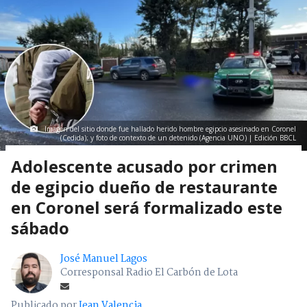
Imagen del sitio donde fue hallado herido hombre egipcio asesinado en Coronel
(Cedida); y foto de contexto de un detenido (Agencia UNO) | Edición BBCL
Adolescente acusado por crimen
de egipcio dueño de restaurante
en Coronel será formalizado este
sábado
José Manuel Lagos
Corresponsal Radio El Carbón de Lota
Publicado por
Jean Valencia