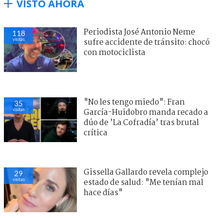
VISTO AHORA
Periodista José Antonio Neme
118
visitas
sufre accidente de tránsito: chocó
con motociclista
"No les tengo miedo": Fran
35
visitas
García-Huidobro manda recado a
dúo de ’La Cofradía’ tras brutal
crítica
Gissella Gallardo revela complejo
29
visitas
estado de salud: "Me tenían mal
hace días"