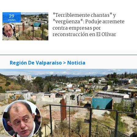
"Terriblemente chantas" y
29
visitas
"vergüenza": Poduje arremete
contra empresas por
reconstrucción en El Olivar
Región De Valparaíso
> Noticia