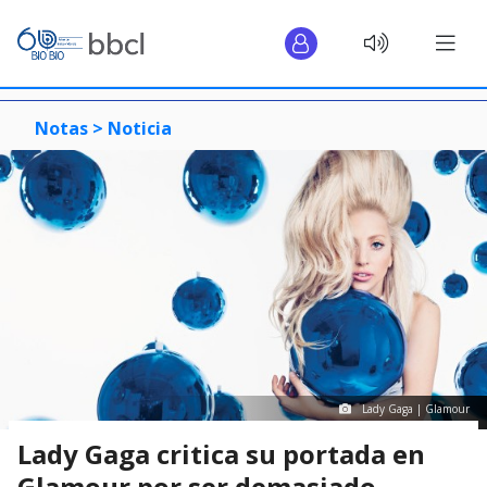
Notas >
Noticia
Lady Gaga | Glamour
Lady Gaga critica su portada en
Glamour por ser demasiado