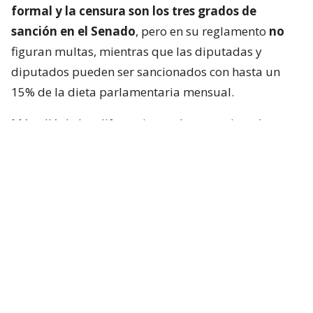
formal y la censura son los tres grados de
sanción en el Senado
, pero en su reglamento
no
figuran multas, mientras que las diputadas y
diputados pueden ser sancionados con hasta un
15% de la dieta parlamentaria mensual.
Más allá de las diferencias reglamentarias, el caso
también volvió a instalar el debate sobre
las
distintas lógicas que predominan en ambas
cámaras frente a episodios de tensión política
.
Mientras en la Cámara de Diputadas y Diputados
las confrontaciones suelen traducirse con mayor
frecuencia, en el Senado históricamente ha primado
una cultura de autorregulación y “juego limpio”
basada en normas no escritas de convivencia. De
hecho, los mismos parlamentarios han marcado esa