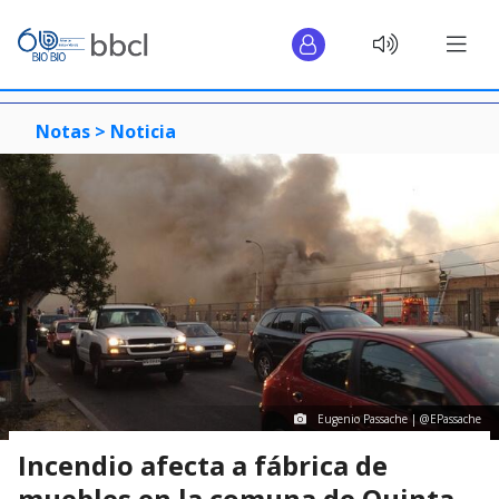
Notas >
Noticia
Eugenio Passache | ‏@EPassache
Incendio afecta a fábrica de
muebles en la comuna de Quinta