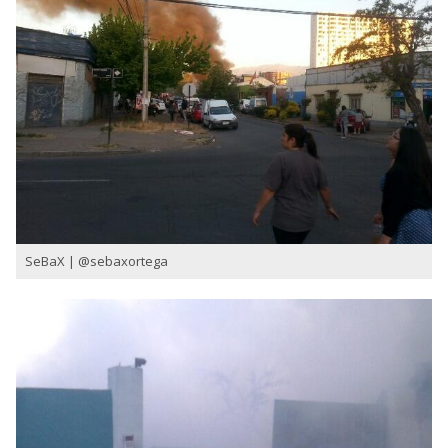
SeBaX | ‏@sebaxortega