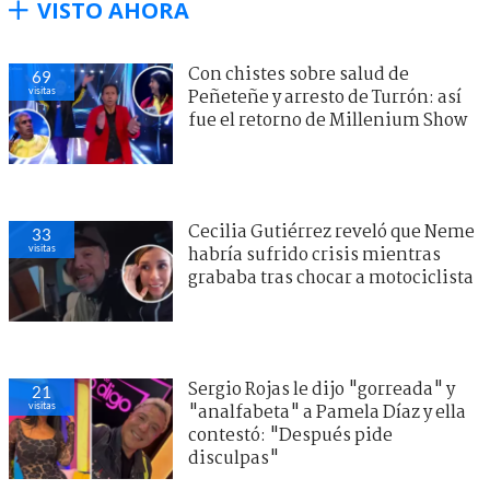
VISTO AHORA
Con chistes sobre salud de
69
visitas
Peñeteñe y arresto de Turrón: así
fue el retorno de Millenium Show
Cecilia Gutiérrez reveló que Neme
33
visitas
habría sufrido crisis mientras
grababa tras chocar a motociclista
Sergio Rojas le dijo "gorreada" y
21
visitas
"analfabeta" a Pamela Díaz y ella
contestó: "Después pide
disculpas"