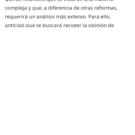
compleja y que, a diferencia de otras reformas,
requerirá un análisis más extenso. Para ello,
anticipó que se buscará recoger la opinión de
académicos y especialistas técnicos de distintas
posiciones.
“Es un tema país y que requiere nuestra atención”,
sostuvo.
Respecto de los plazos, el ministro indicó que la
intención del Ejecutivo es que la comisión comience
sus labores durante la próxima semana.
Lee también...
Exsubsecretario Rodríguez difunde
nuevos test negativos y redobla
ofensiva por caso drogas