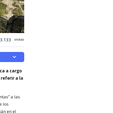
3.133
visitas
ica a cargo
 referir a la
ntas” a las
e los
ián en el