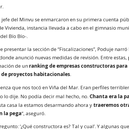
r.
l jefe del Minvu se enmarcaron en su primera cuenta púb
de Vivienda, instancia llevada a cabo en el gimnasio mun
del Bío Bío-.
presentar la sección de “Fiscalizaciones”, Poduje narró 
 donde anunció nuevas medidas de revisión. Entre estas, 
reación de un
ranking de empresas constructoras para 
 de proyectos habitacionales
.
enza que nos tocó en Viña del Mar. Eran perfiles terribl
 yo lo dije. No podía decir mal hecho, no.
Chanta era la p
sta casa la estamos desarmando ahora y
traeremos otr
n la pega
“, aseguró.
egunto: ‘¿Qué constructora es? Tal y cual’. Y algunas qu