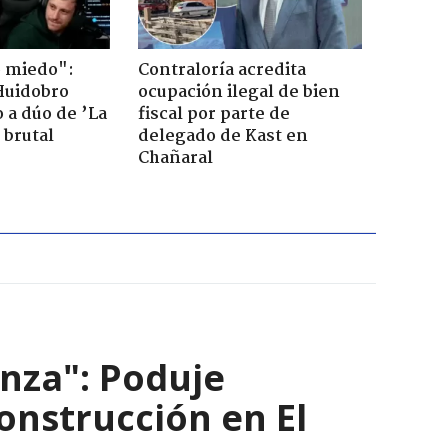
o miedo":
Contraloría acredita
Huidobro
ocupación ilegal de bien
 a dúo de ’La
fiscal por parte de
 brutal
delegado de Kast en
Chañaral
nza": Poduje
nstrucción en El