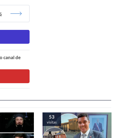
s
o canal de
53
visitas