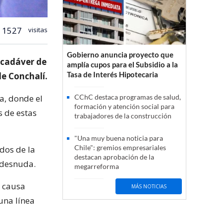
1527
visitas
Gobierno anuncia proyecto que
 cadáver de
amplía cupos para el Subsidio a la
Tasa de Interés Hipotecaria
de Conchalí.
a, donde el
CChC destaca programas de salud,
formación y atención social para
s de estas
trabajadores de la construcción
"Una muy buena noticia para
Chile": gremios empresariales
idos de la
destacan aprobación de la
idesnuda.
megarreforma
a causa
MÁS NOTICIAS
 una línea