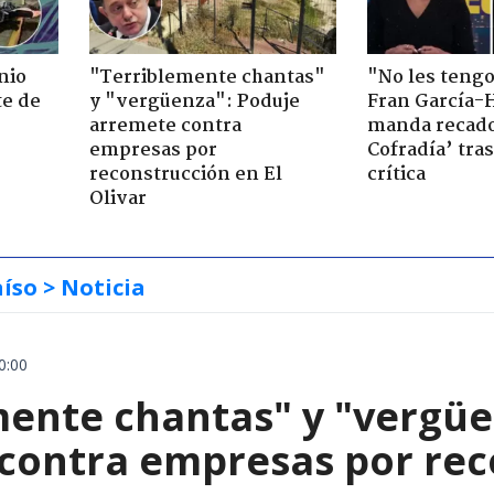
nio
"Terriblemente chantas"
"No les teng
te de
y "vergüenza": Poduje
Fran García-
arremete contra
manda recado
empresas por
Cofradía’ tras
reconstrucción en El
crítica
Olivar
aíso
> Noticia
0:00
mente chantas" y "vergüe
contra empresas por reco