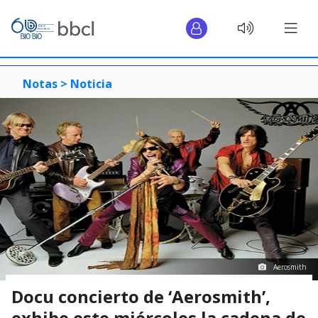
Notas >
Noticia
Aerosmith
Docu concierto de ‘Aerosmith’,
exhibe este miércoles la cadena de