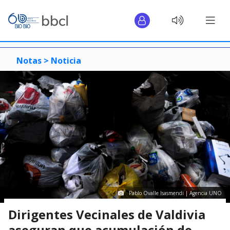
Notas >
Noticia
Pablo Ovalle Isasmendi | Agencia UNO
Dirigentes Vecinales de Valdivia
aseguran que acumulación de