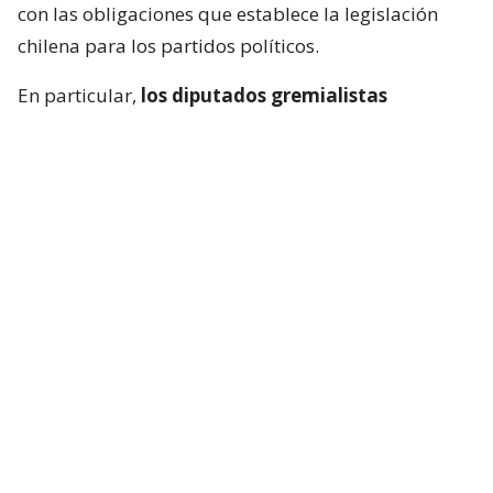
con las obligaciones que establece la legislación
chilena para los partidos políticos.
En particular,
los diputados gremialistas
sostienen que reivindicar la figura del
exmandatario cubano no sería compatible con el
deber de promover y fortalecer los principios
democráticos
.
Lee también...
UDI pide al Servel abrir
procedimiento contra el PC por
viaje a Cuba para homenajear a
Fidel Castro
En esa línea, la
jefa de bancada de diputados de