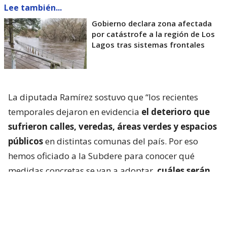
Lee también...
Gobierno declara zona afectada
por catástrofe a la región de Los
Lagos tras sistemas frontales
La diputada Ramírez sostuvo que “los recientes
temporales dejaron en evidencia
el deterioro que
sufrieron calles, veredas, áreas verdes y espacios
públicos
en distintas comunas del país. Por eso
hemos oficiado a la Subdere para conocer qué
medidas concretas se van a adoptar,
cuáles serán
los recursos disponibles y cómo se priorizará
la
recuperación de la infraestructura dañada. La
seguridad de las personas no puede seguir