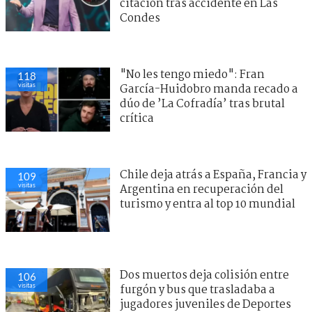
citación tras accidente en Las
Condes
"No les tengo miedo": Fran
118
visitas
García-Huidobro manda recado a
dúo de ’La Cofradía’ tras brutal
crítica
Chile deja atrás a España, Francia y
109
visitas
Argentina en recuperación del
turismo y entra al top 10 mundial
Dos muertos deja colisión entre
106
visitas
furgón y bus que trasladaba a
jugadores juveniles de Deportes