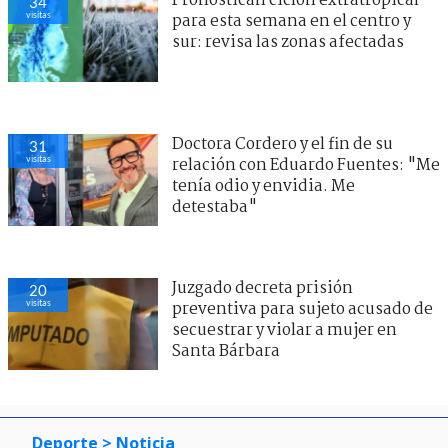
Pronostican ciclón extratropical
34
visitas
para esta semana en el centro y
sur: revisa las zonas afectadas
Doctora Cordero y el fin de su
31
visitas
relación con Eduardo Fuentes: "Me
tenía odio y envidia. Me
detestaba"
Juzgado decreta prisión
20
visitas
preventiva para sujeto acusado de
secuestrar y violar a mujer en
Santa Bárbara
Deporte
> Noticia