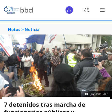
Notas >
Noticia
José Aedo (RBB)
7 detenidos tras marcha de
funcionarios públicos y