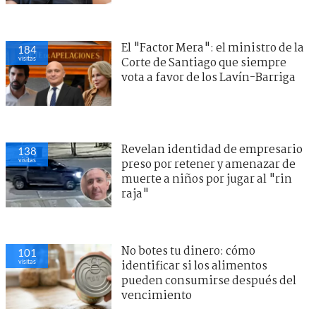
El "Factor Mera": el ministro de la
184
visitas
Corte de Santiago que siempre
vota a favor de los Lavín-Barriga
Revelan identidad de empresario
138
visitas
preso por retener y amenazar de
muerte a niños por jugar al "rin
raja"
No botes tu dinero: cómo
101
visitas
identificar si los alimentos
pueden consumirse después del
vencimiento