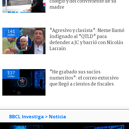
colegio y del conviviente de su
madre
"Agresivo y clasista": Neme llamó
141
visitas
indignado al "QTLD" para
defender a JC y barrió con Nicolás
Larraín
"He grabado sus sucios
137
visitas
numeritos": el correo extorsivo
que llegó a cientos de fiscales
BBCL Investiga
> Noticia