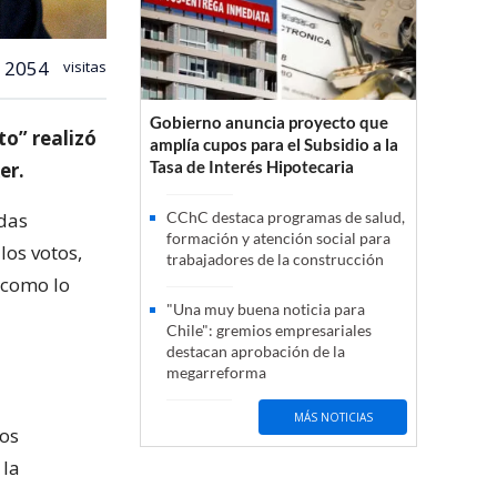
2054
visitas
Gobierno anuncia proyecto que
to” realizó
amplía cupos para el Subsidio a la
Tasa de Interés Hipotecaria
er.
adas
CChC destaca programas de salud,
formación y atención social para
los votos,
trabajadores de la construcción
 como lo
"Una muy buena noticia para
Chile": gremios empresariales
destacan aprobación de la
megarreforma
MÁS NOTICIAS
los
 la