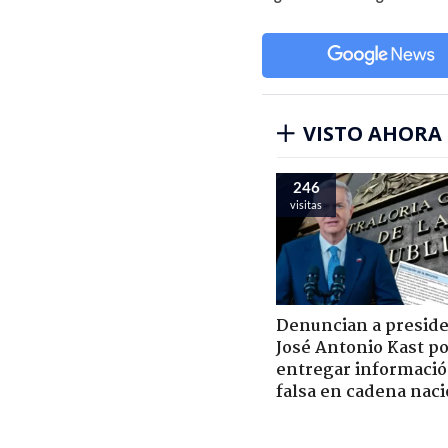
VISTO AHORA
246
visitas
Denuncian a presid
José Antonio Kast p
entregar informaci
falsa en cadena naci