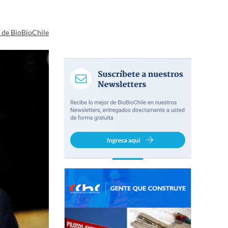
a de BioBioChile