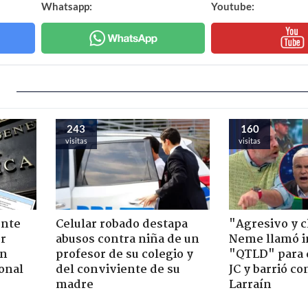
Whatsapp:
Youtube:
243
160
visitas
visitas
ente
Celular robado destapa
"Agresivo y c
or
abusos contra niña de un
Neme llamó i
ón
profesor de su colegio y
"QTLD" para 
onal
del conviviente de su
JC y barrió co
madre
Larraín