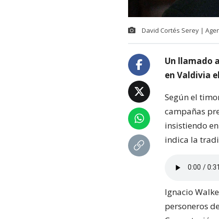
David Cortés Serey | Age
Un llamado a 
en Valdivia e
Según el timon
campañas presi
insistiendo e
indica la trad
Ignacio Walker
personeros de