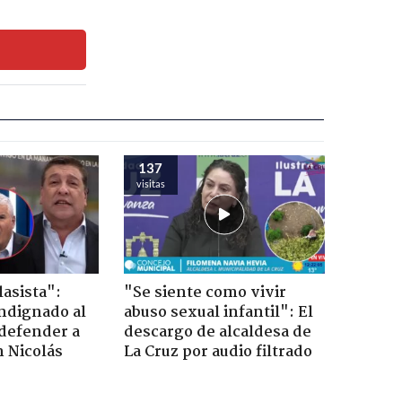
137
visitas
lasista":
"Se siente como vivir
ndignado al
abuso sexual infantil": El
defender a
descargo de alcaldesa de
n Nicolás
La Cruz por audio filtrado