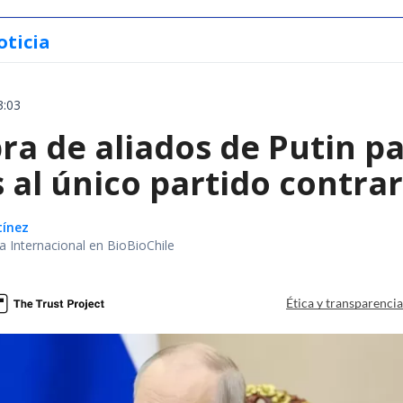
oticia
3:03
a de aliados de Putin par
 al único partido contrar
tínez
ea Internacional en BioBioChile
Ética y transparenci