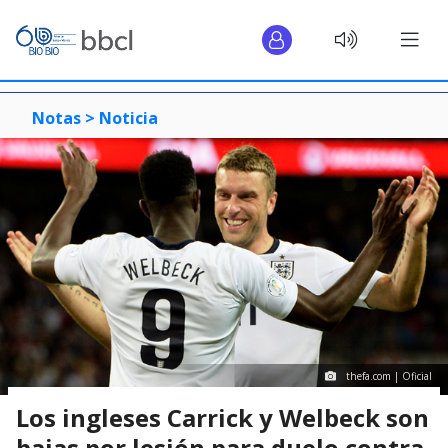
Notas >
Noticia
thefa.com | Oficial
Los ingleses Carrick y Welbeck son
bajas por lesión para duelo contra