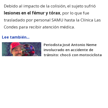
Debido al impacto de la colisión, el sujeto sufrió
lesiones en el fémur y tórax
, por lo que fue
trasladado por personal SAMU hasta la Clínica Las
Condes para recibir atención médica.
Lee también...
Periodista José Antonio Neme
involucrado en accidente de
tránsito: chocó con motociclista
El estado de salud de motociclista
involucrado: fuera de riesgo vital
El motociclista quedó hospitalizado en el
mencionado recinto asistencial. De acuerdo con la