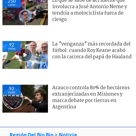
Lo que se sabe de accidente que
250
visitas
involucra a José Antonio Neme y
tendría a motociclista fuera de
riesgo
La "venganza" más recordada del
92
visitas
fútbol: cuando Roy Keane acabó
con la carrera del papá de Haaland
Arauco controla 80% de hectáreas
92
visitas
extranjerizadas en Misiones y
marca debate por tierras en
Argentina
Región Del Bío Bío
> Noticia