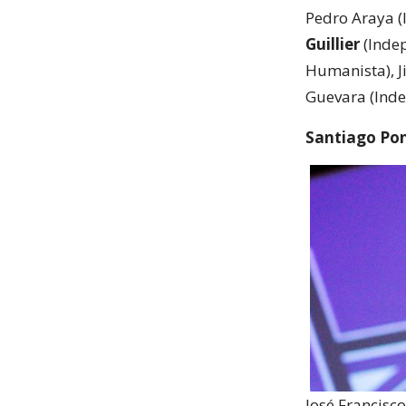
Pedro Araya 
Guillier
(Indep
Humanista), J
Guevara (Inde
Santiago Poni
José Francisc