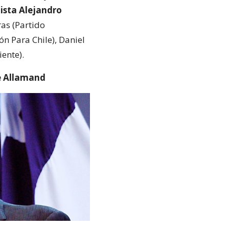
dista Alejandro
as (Partido
n Para Chile), Daniel
ente).
de Allamand