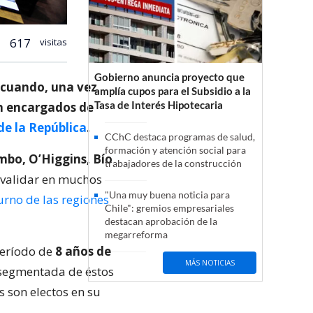
617
visitas
Gobierno anuncia proyecto que
 cuando, una vez
amplía cupos para el Subsidio a la
Tasa de Interés Hipotecaria
án encargados de
e la República
.
CChC destaca programas de salud,
formación y atención social para
bo, O’Higgins, Bío
trabajadores de la construcción
evalidar en muchos
"Una muy buena noticia para
urno de las regiones
Chile": gremios empresariales
destacan aprobación de la
megarreforma
 período de
8 años de
MÁS NOTICIAS
 segmentada de éstos
s son electos en su