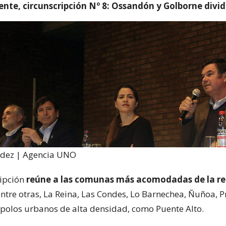
ente, circunscripción Nº 8: Ossandón y Golborne divid
dez | Agencia UNO
ripción
reúne a las comunas más acomodadas de la r
ntre otras, La Reina, Las Condes, Lo Barnechea, Ñuñoa, Pr
s polos urbanos de alta densidad, como Puente Alto.