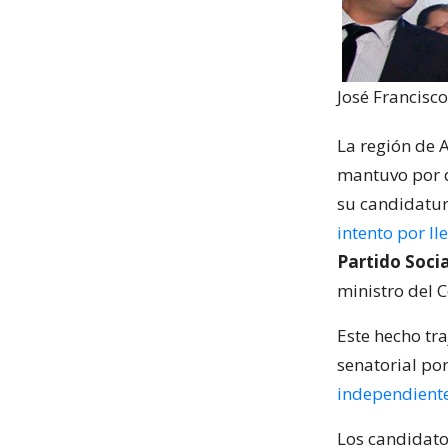
José Francisc
La región de A
mantuvo por d
su candidatur
intento por l
Partido Socia
ministro del C
Este hecho tr
senatorial po
independient
Los candidato