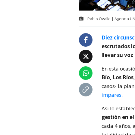
Pablo Ovalle | Agencia U
Diez circunsc
escrutados l
llevar su voz
En esta ocasi
Bío, Los Río
casos- la plan
impares
.
Así lo estable
gestión en e
cada 4 años, a
totalidad de 