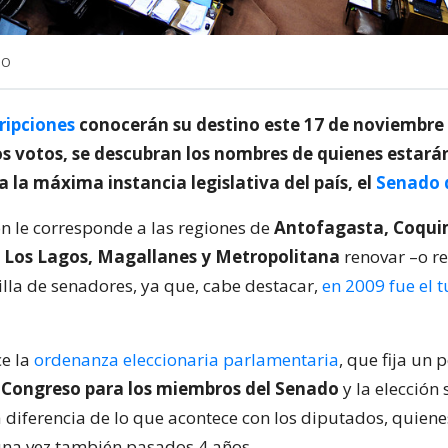
NO
ripciones
conocerán su destino este 17 de noviembre
os votos, se descubran los nombres de quienes estar
 a la máxima instancia legislativa del país, el
Senado d
ón le corresponde a las regiones de
Antofagasta, Coquim
s, Los Lagos, Magallanes y Metropolitana
renovar –o r
illa de senadores, ya que, cabe destacar,
en 2009 fue el t
ce la
ordenanza eleccionaria parlamentaria
, que fija un
l Congreso para los miembros del Senado
y la elección
 diferencia de lo que acontece con los diputados, quiene
una vez también pasados 4 años.