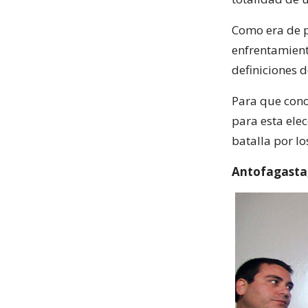
Como era de pr
enfrentamiento
definiciones d
Para que cono
para esta ele
batalla por l
Antofagasta,