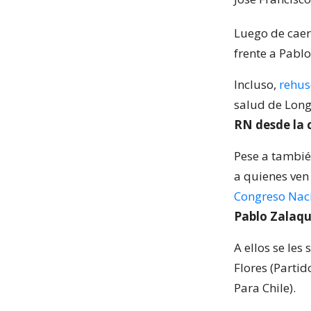
Luego de caer
frente a Pablo
Incluso,
rehusó
salud de Long
RN desde la 
Pese a tambié
a quienes ven
Congreso Nac
Pablo Zalaque
A ellos se le
Flores (Parti
Para Chile).