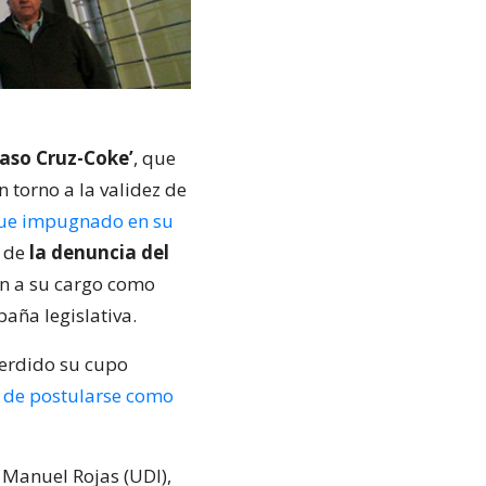
Caso Cruz-Coke’
, que
 torno a la validez de
ue impugnado en su
o de
la denuncia del
ón a su cargo como
paña legislativa.
perdido su cupo
o de postularse como
 Manuel Rojas (UDI),