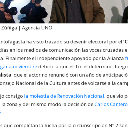
o Zúñiga | Agencia UNO
ntofagasta ha visto trazado su devenir electoral por el
‘
ías en los medios de comunicación las voces cruzadas en
a. Finalmente el independiente apoyado por la Alianza
f
legar a noviembre
debido a que el Tricel determinó, lueg
lista
, que el actor no renunció con un año de anticipaci
onsejo Nacional de la Cultura antes de volcarse a la cam
ajo consigo
la molestia de Renovación Nacional
, que vio 
r la zona y del mismo modo la decisión de
Carlos Canter
e
.
s que completan la lucha por la circunscripción N° 2 son