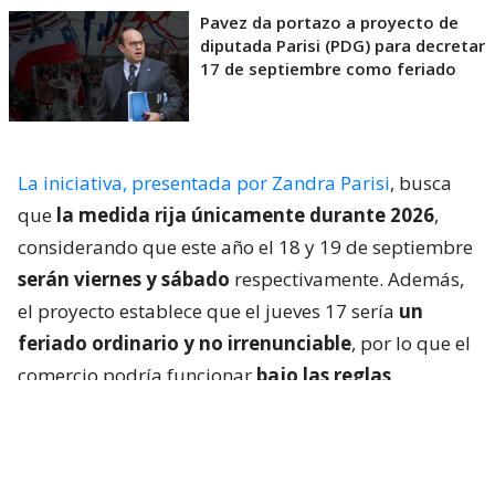
Pavez da portazo a proyecto de
diputada Parisi (PDG) para decretar
17 de septiembre como feriado
La iniciativa, presentada por Zandra Parisi
, busca
que
la medida rija únicamente durante 2026
,
considerando que este año el 18 y 19 de septiembre
serán viernes y sábado
respectivamente. Además,
el proyecto establece que el jueves 17 sería
un
feriado ordinario y no irrenunciable
, por lo que el
comercio podría funcionar
bajo las reglas
generales de un día festivo
.
Aunque el Ejecutivo puso paños fríos a la
propuesta, los gremios comenzaron a sacar cuentas.