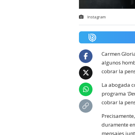
Instagram
Carmen Gloria
algunos hombr
cobrar la pen
La abogada co
programa
‘De
cobrar la pens
Precisamente, 
duramente en 
mensajes junt