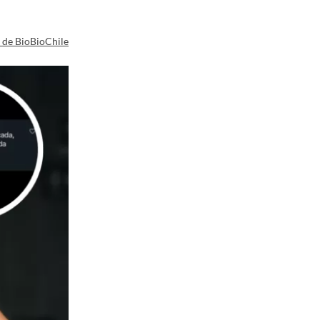
a de BioBioChile