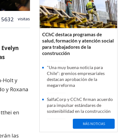
5632
visitas
CChC destaca programas de
salud, formación y atención social
para trabajadores de la
 Evelyn
construcción
as
"Una muy buena noticia para
Chile": gremios empresariales
-Holt y
destacan aprobación de la
megarreforma
do y Roxana
SalfaCorp y CChC firman acuerdo
para impulsar estándares de
sostenibilidad en la construcción
tthei en
MÁS NOTICIAS
erán las