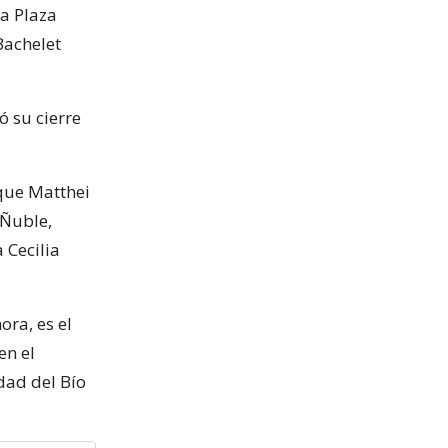
a Plaza
Bachelet
 su cierre
 que Matthei
 Ñuble,
 Cecilia
ra, es el
en el
dad del Bío