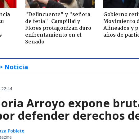
ncia
"Delincuente" y "señora
Gobierno retir
su
de feria": Campillai y
Movimiento d
Flores protagonizan duro
Alineados y p
s
enfrentamiento en el
años de parti
Senado
> Noticia
 22:44
oria Arroyo expone brut
or defender derechos de
oza Poblete
gazine