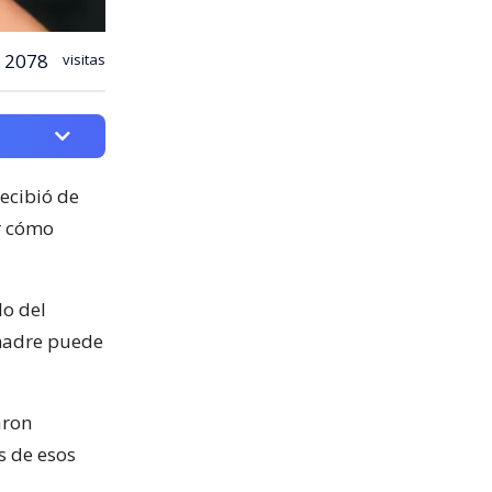
2078
visitas
ecibió de
r cómo
lo del
madre puede
aron
s de esos