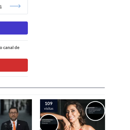
s
o canal de
109
visitas