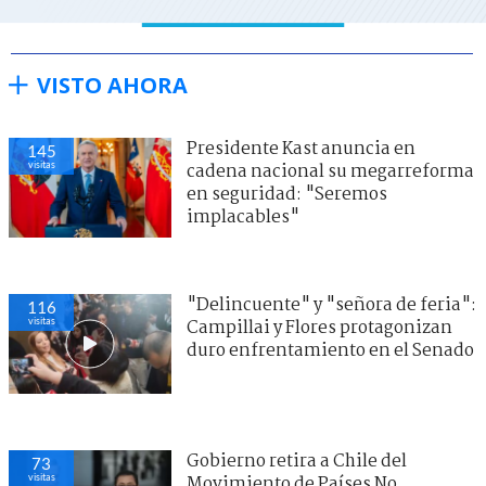
VISTO AHORA
Presidente Kast anuncia en
145
visitas
cadena nacional su megarreforma
en seguridad: "Seremos
implacables"
"Delincuente" y "señora de feria":
116
visitas
Campillai y Flores protagonizan
duro enfrentamiento en el Senado
Gobierno retira a Chile del
73
visitas
Movimiento de Países No