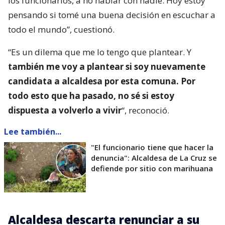
los funcionarios, a no hablar con nadie. Hoy estoy
pensando si tomé una buena decisión en escuchar a
todo el mundo”, cuestionó.
“Es un dilema que me lo tengo que plantear. Y
también me voy a plantear si soy nuevamente
candidata a alcaldesa por esta comuna. Por
todo esto que ha pasado, no sé si estoy
dispuesta a volverlo a vivir
“, reconoció.
Lee también...
"El funcionario tiene que hacer la
denuncia": Alcaldesa de La Cruz se
defiende por sitio con marihuana
Alcaldesa descarta renunciar a su