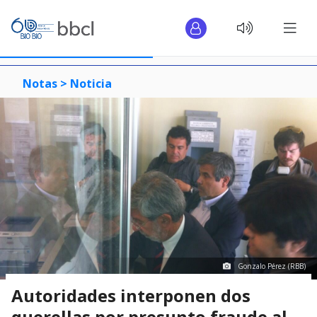
Notas >
Noticia
Gonzalo Pérez (RBB)
Autoridades interponen dos
querellas por presunto fraude al