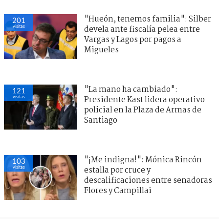
"Hueón, tenemos familia": Silber
201
visitas
devela ante fiscalía pelea entre
Vargas y Lagos por pagos a
Migueles
"La mano ha cambiado":
121
visitas
Presidente Kast lidera operativo
policial en la Plaza de Armas de
Santiago
"¡Me indigna!": Mónica Rincón
103
visitas
estalla por cruce y
descalificaciones entre senadoras
Flores y Campillai