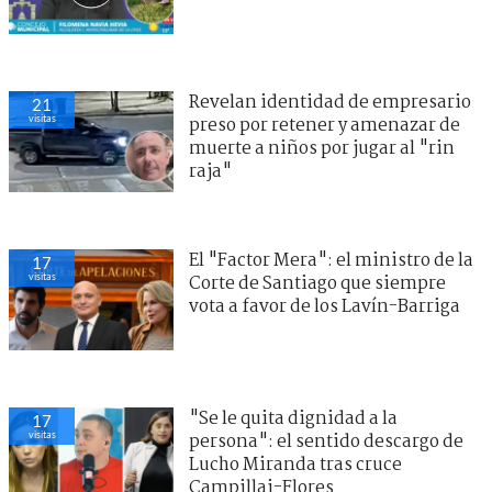
Revelan identidad de empresario
21
visitas
preso por retener y amenazar de
muerte a niños por jugar al "rin
raja"
El "Factor Mera": el ministro de la
17
visitas
Corte de Santiago que siempre
vota a favor de los Lavín-Barriga
"Se le quita dignidad a la
17
visitas
persona": el sentido descargo de
Lucho Miranda tras cruce
Campillai-Flores