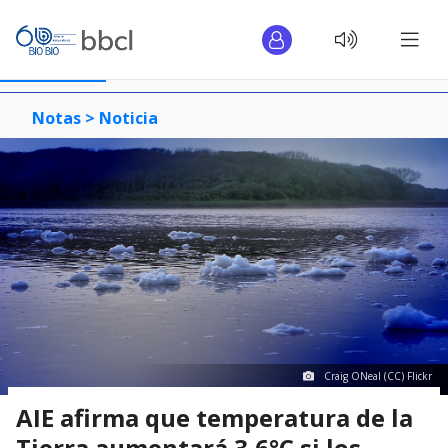
Notas >
Noticia
Craig ONeal (CC) Flickr
AIE afirma que temperatura de la
Tierra aumentará 3,6°C si los