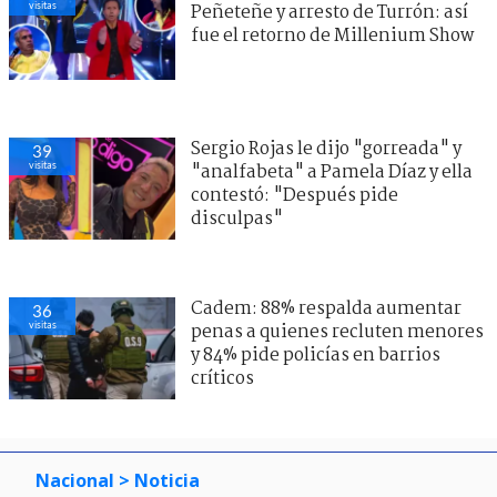
visitas
Peñeteñe y arresto de Turrón: así
fue el retorno de Millenium Show
Sergio Rojas le dijo "gorreada" y
39
visitas
"analfabeta" a Pamela Díaz y ella
contestó: "Después pide
disculpas"
Cadem: 88% respalda aumentar
36
visitas
penas a quienes recluten menores
y 84% pide policías en barrios
críticos
Nacional
> Noticia