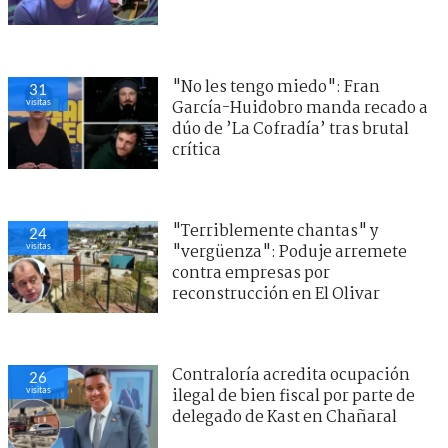
"No les tengo miedo": Fran
30
visitas
García-Huidobro manda recado a
dúo de ’La Cofradía’ tras brutal
crítica
"Terriblemente chantas" y
23
visitas
"vergüenza": Poduje arremete
contra empresas por
reconstrucción en El Olivar
Contraloría acredita ocupación
24
visitas
ilegal de bien fiscal por parte de
delegado de Kast en Chañaral