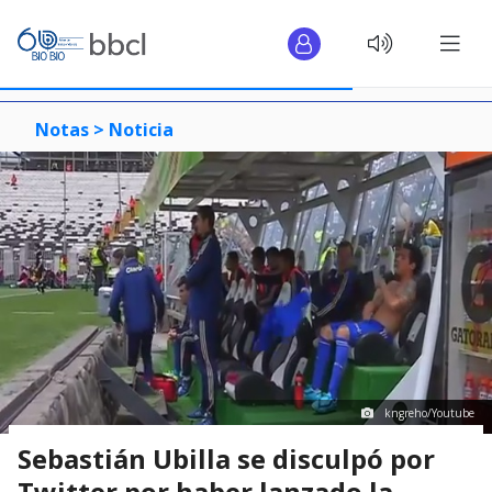
Notas >
Noticia
kngreho/Youtube
Sebastián Ubilla se disculpó por
Twitter por haber lanzado la