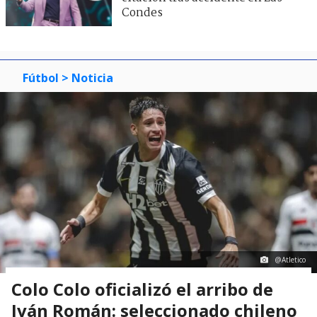
Condes
Fútbol
> Noticia
@Atletico
Colo Colo oficializó el arribo de
Iván Román: seleccionado chileno