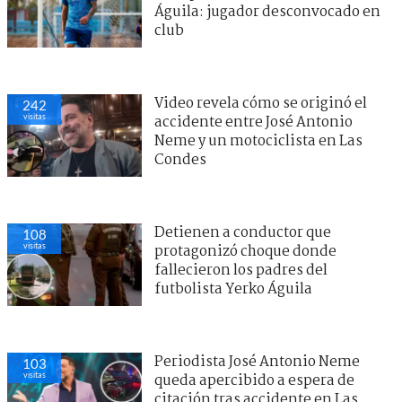
Águila: jugador desconvocado en
club
Video revela cómo se originó el
242
visitas
accidente entre José Antonio
Neme y un motociclista en Las
Condes
Detienen a conductor que
108
visitas
protagonizó choque donde
fallecieron los padres del
futbolista Yerko Águila
Periodista José Antonio Neme
103
visitas
queda apercibido a espera de
citación tras accidente en Las