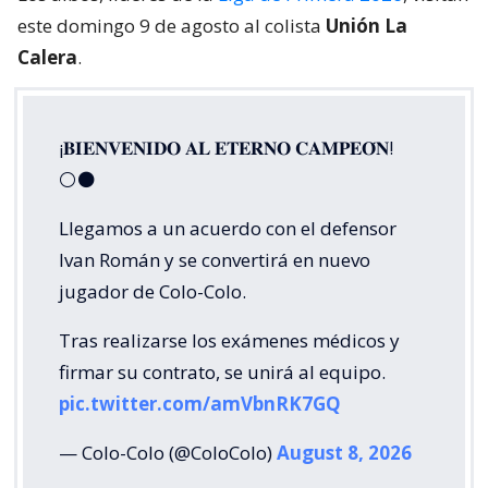
este domingo 9 de agosto al colista
Unión La
Calera
.
¡𝐁𝐈𝐄𝐍𝐕𝐄𝐍𝐈𝐃𝐎 𝐀𝐋 𝐄𝐓𝐄𝐑𝐍𝐎 𝐂𝐀𝐌𝐏𝐄𝐎́𝐍!
⚪⚫
Llegamos a un acuerdo con el defensor
Ivan Román y se convertirá en nuevo
jugador de Colo-Colo.
Tras realizarse los exámenes médicos y
firmar su contrato, se unirá al equipo.
pic.twitter.com/amVbnRK7GQ
— Colo-Colo (@ColoColo)
August 8, 2026