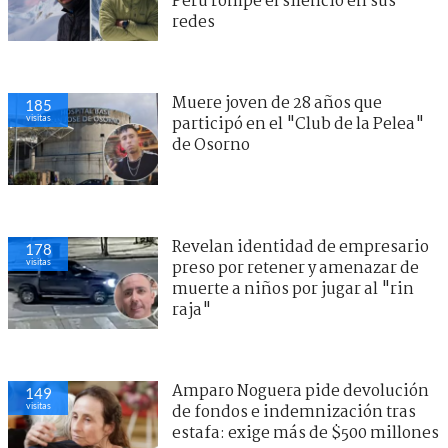
Perú rompe el silencio en sus
redes
Muere joven de 28 años que
185
visitas
participó en el "Club de la Pelea"
de Osorno
Revelan identidad de empresario
178
visitas
preso por retener y amenazar de
muerte a niños por jugar al "rin
raja"
Amparo Noguera pide devolución
149
visitas
de fondos e indemnización tras
estafa: exige más de $500 millones