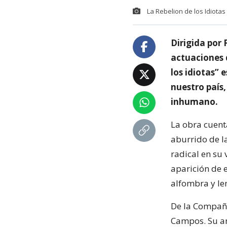
La Rebelion de los Idiota
Dirigida por 
actuaciones 
los idiotas” 
nuestro país,
inhumano.
La obra cuent
aburrido de l
radical en su 
aparición de 
alfombra y le
De la Compañí
Campos. Su an