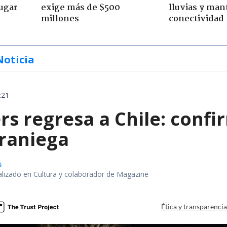
jugar
exige más de $500
lluvias y man
millones
conectividad
Noticia
:21
rs regresa a Chile: confi
eraniega
s
alizado en Cultura y colaborador de Magazine
Ética y transparenci