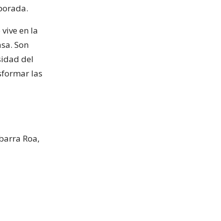
mporada.
 vive en la
asa. Son
sidad del
sformar las
Ibarra Roa,