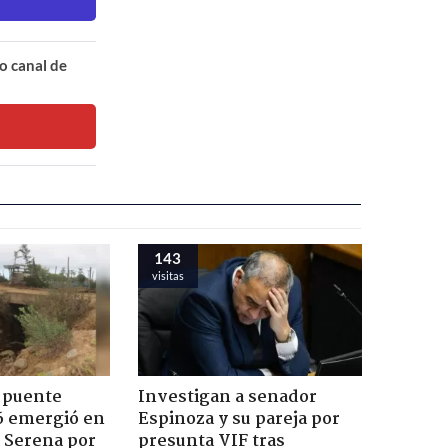
o canal de
143
visitas
 puente
Investigan a senador
6 emergió en
Espinoza y su pareja por
a Serena por
presunta VIF tras