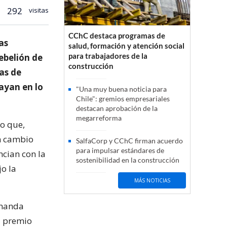
292
visitas
CChC destaca programas de
as
salud, formación y atención social
para trabajadores de la
ebelión de
construcción
nas de
rayan en lo
"Una muy buena noticia para
Chile": gremios empresariales
destacan aprobación de la
megarreforma
do que,
un cambio
SalfaCorp y CChC firman acuerdo
para impulsar estándares de
ncian con la
sostenibilidad en la construcción
o la
MÁS NOTICIAS
rnanda
l premio