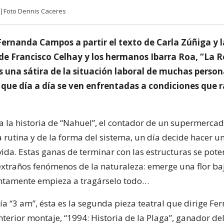
s |Foto Dennis Caceres
Fernanda Campos a partir el texto de Carla Zúñiga y l
de Francisco Celhay y los hermanos Ibarra Roa, “La R
es una sátira de la situación laboral de muchas perso
 que día a día se ven enfrentadas a condiciones que 
a la historia de “Nahuel”, el contador de un supermerca
a rutina y de la forma del sistema, un día decide hacer 
vida. Estas ganas de terminar con las estructuras se pote
extraños fenómenos de la naturaleza: emerge una flor baj
ntamente empieza a tragárselo todo…
a “3 am”, ésta es la segunda pieza teatral que dirige Fe
terior montaje, “1994: Historia de la Plaga”, ganador de