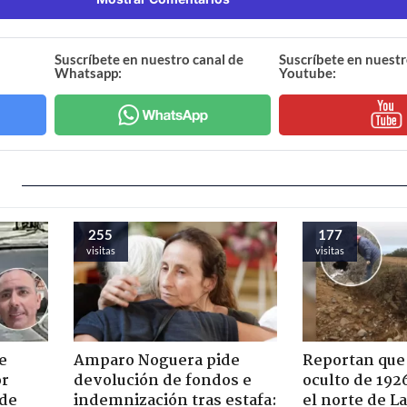
Suscríbete en nuestro canal de
Suscríbete en nuestr
Whatsapp:
Youtube:
255
177
visitas
visitas
e
Amparo Noguera pide
Reportan que
or
devolución de fondos e
oculto de 192
 de
indemnización tras estafa:
el norte de L