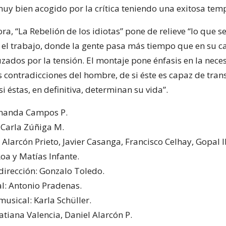
muy bien acogido por la crítica teniendo una exitosa te
ora, “La Rebelión de los idiotas” pone de relieve “lo que se
 el trabajo, donde la gente pasa más tiempo que en su c
uzados por la tensión. El montaje pone énfasis en la nece
s contradicciones del hombre, de si éste es capaz de tran
si éstas, en definitiva, determinan su vida”.
rnanda Campos P.
Carla Zúñiga M.
 Alarcón Prieto, Javier Casanga, Francisco Celhay, Gopal 
oa y Matías Infante.
 dirección: Gonzalo Toledo.
al: Antonio Pradenas.
usical: Karla Schüller.
atiana Valencia, Daniel Alarcón P.