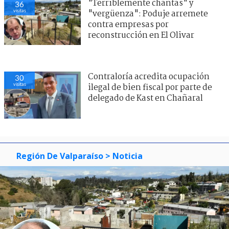
"Terriblemente chantas" y
36
visitas
"vergüenza": Poduje arremete
contra empresas por
reconstrucción en El Olivar
Contraloría acredita ocupación
30
visitas
ilegal de bien fiscal por parte de
delegado de Kast en Chañaral
Región De Valparaíso
> Noticia