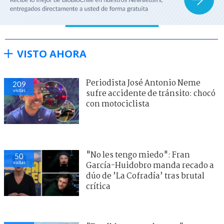
VISTO AHORA
Periodista José Antonio Neme
209
visitas
sufre accidente de tránsito: chocó
con motociclista
"No les tengo miedo": Fran
50
visitas
García-Huidobro manda recado a
dúo de ’La Cofradía’ tras brutal
crítica