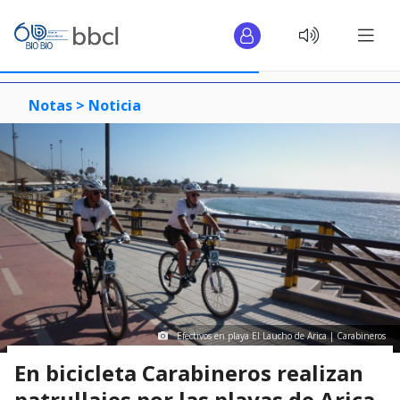
Notas >
Noticia
Efectivos en playa El Laucho de Arica | Carabineros
En bicicleta Carabineros realizan
patrullajes por las playas de Arica