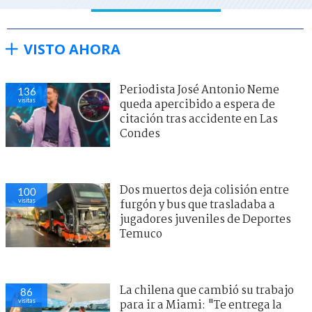
VISTO AHORA
Periodista José Antonio Neme
136
visitas
queda apercibido a espera de
citación tras accidente en Las
Condes
Dos muertos deja colisión entre
100
visitas
furgón y bus que trasladaba a
jugadores juveniles de Deportes
Temuco
La chilena que cambió su trabajo
86
visitas
para ir a Miami: "Te entrega la