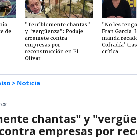
nio
"Terriblemente chantas"
"No les teng
te de
y "vergüenza": Poduje
Fran García-
arremete contra
manda recado
empresas por
Cofradía’ tras
reconstrucción en El
crítica
Olivar
aíso
> Noticia
0:00
mente chantas" y "vergüe
contra empresas por reco