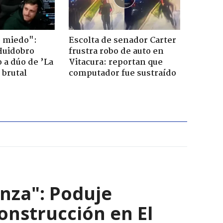
o miedo":
Escolta de senador Carter
Huidobro
frustra robo de auto en
 a dúo de ’La
Vitacura: reportan que
 brutal
computador fue sustraído
nza": Poduje
nstrucción en El