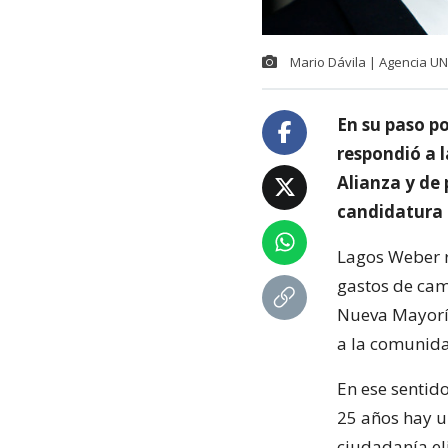
Mario Dávila | Agencia U
En su paso po
respondió a l
Alianza y de
candidatura 
Lagos Weber r
gastos de cam
Nueva Mayoría
a la comunid
En ese sentid
25 años hay u
ciudadanía el