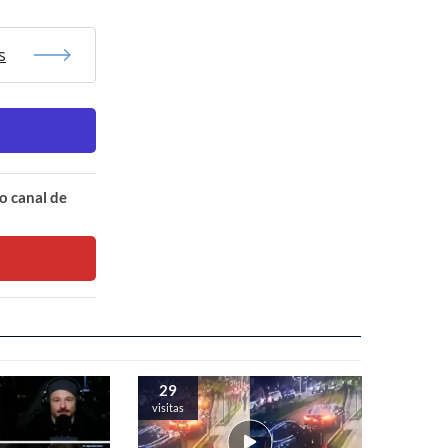
s
o canal de
29
visitas