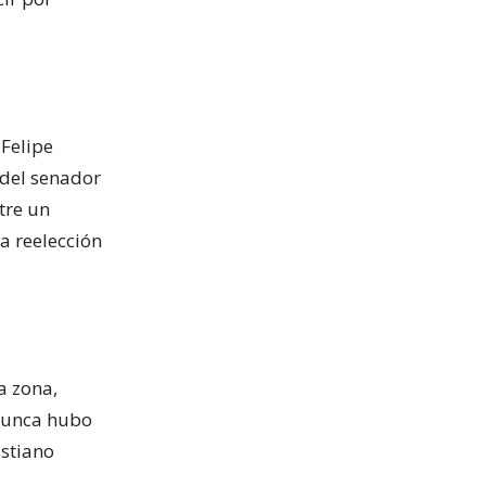
 Felipe
 del senador
tre un
a reelección
a zona,
 nunca hubo
istiano