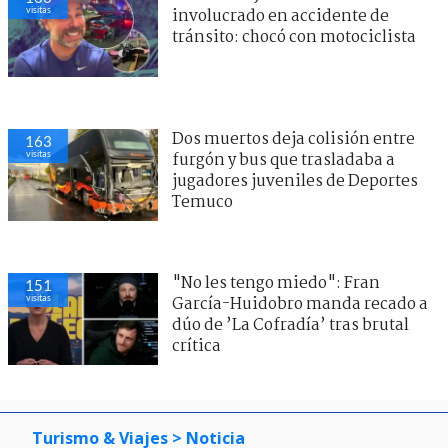
visitas
involucrado en accidente de
tránsito: chocó con motociclista
Dos muertos deja colisión entre
163
visitas
furgón y bus que trasladaba a
jugadores juveniles de Deportes
Temuco
"No les tengo miedo": Fran
151
visitas
García-Huidobro manda recado a
dúo de ’La Cofradía’ tras brutal
crítica
Turismo & Viajes
> Noticia