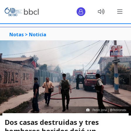
Notas >
Noticia
Pedro Jeria | @Pedronobi
Dos casas destruidas y tres
bomberos heridos dejó un