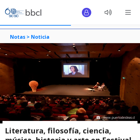
Notas >
Noticia
www.puertodeideas.cl
Literatura, filosofía, ciencia,
música, historia y arte en Festival