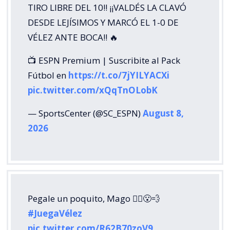
TIRO LIBRE DEL 10!! ¡¡VALDÉS LA CLAVÓ
DESDE LEJÍSIMOS Y MARCÓ EL 1-0 DE
VÉLEZ ANTE BOCA!! 🔥
📺 ESPN Premium | Suscribite al Pack
Fútbol en
https://t.co/7jYILYACXi
pic.twitter.com/xQqTnOLobK
— SportsCenter (@SC_ESPN)
August 8,
2026
Pegale un poquito, Mago 🧙‍♂️😮‍💨
#JuegaVélez
pic.twitter.com/R62B70zoV9