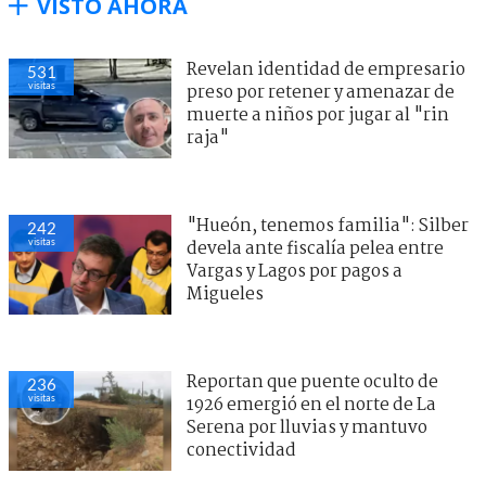
VISTO AHORA
Revelan identidad de empresario
531
visitas
preso por retener y amenazar de
muerte a niños por jugar al "rin
raja"
"Hueón, tenemos familia": Silber
242
visitas
devela ante fiscalía pelea entre
Vargas y Lagos por pagos a
Migueles
Reportan que puente oculto de
236
visitas
1926 emergió en el norte de La
Serena por lluvias y mantuvo
conectividad